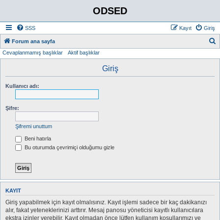
ODSED
SSS
Kayıt
Giriş
A
Forum ana sayfa
Cevaplanmamış başlıklar
Aktif başlıklar
r
a
Giriş
Kullanıcı adı:
Şifre:
Şifremi unuttum
Beni hatırla
Bu oturumda çevrimiçi olduğumu gizle
KAYIT
Giriş yapabilmek için kayıt olmalısınız. Kayıt işlemi sadece bir kaç dakikanızı
alır, fakat yeteneklerinizi arttırır. Mesaj panosu yöneticisi kayıtlı kullanıcılara
ekstra izinler verebilir. Kayıt olmadan önce lütfen kullanım koşullarımızı ve