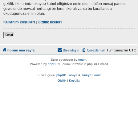
gizlilik ilkelerimizi okuyup kabul ettiğinize emin olun. Lütfen mesaj panosu
çevresinde mevcut herhangi bir forum kuralı varsa bu kuralları da
okuduğunuza emin olun.
Kullanım koşulları
|
Gizlilik ilkeleri
Kayıt
Forum ana sayfa
Bize ulaşın
Çerezleri sil
Tüm zamanlar
UTC
Style developer by
forum
,
Powered by
phpBB
® Forum Software © phpBB Limited
Türkçe çeviri:
phpBB Türkiye
&
Türkiye Forum
Gizlilik
|
Koşullar