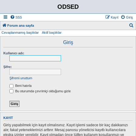
ODSED
SSS
Kayıt
Giriş
A
Forum ana sayfa
Cevaplanmamış başlıklar
Aktif başlıklar
r
a
Giriş
Kullanıcı adı:
Şifre:
Şifremi unuttum
Beni hatırla
Bu oturumda çevrimiçi olduğumu gizle
KAYIT
Giriş yapabilmek için kayıt olmalısınız. Kayıt işlemi sadece bir kaç dakikanızı
alır, fakat yeteneklerinizi arttırır. Mesaj panosu yöneticisi kayıtlı kullanıcılara
ekstra izinler verebilir. Kayıt olmadan önce lütfen kullanım koşullarımızı ve