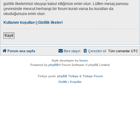
gizlilik ilkelerimizi okuyup kabul ettiğinize emin olun. Lütfen mesaj panosu
çevresinde mevcut herhangi bir forum kuralı varsa bu kuralları da
okuduğunuza emin olun.
Kullanım koşulları
|
Gizlilik ilkeleri
Kayıt
Forum ana sayfa
Bize ulaşın
Çerezleri sil
Tüm zamanlar
UTC
Style developer by
forum
,
Powered by
phpBB
® Forum Software © phpBB Limited
Türkçe çeviri:
phpBB Türkiye
&
Türkiye Forum
Gizlilik
|
Koşullar