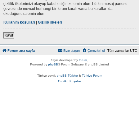
gizlilik ilkelerimizi okuyup kabul ettiğinize emin olun. Lütfen mesaj panosu
çevresinde mevcut herhangi bir forum kuralı varsa bu kuralları da
okuduğunuza emin olun.
Kullanım koşulları
|
Gizlilik ilkeleri
Kayıt
Forum ana sayfa
Bize ulaşın
Çerezleri sil
Tüm zamanlar
UTC
Style developer by
forum
,
Powered by
phpBB
® Forum Software © phpBB Limited
Türkçe çeviri:
phpBB Türkiye
&
Türkiye Forum
Gizlilik
|
Koşullar