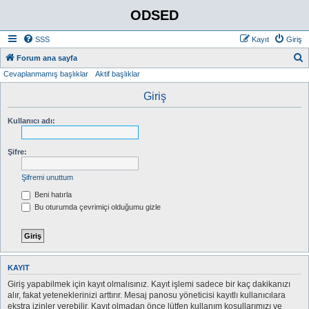
ODSED
SSS
Kayıt
Giriş
A
Forum ana sayfa
Cevaplanmamış başlıklar
Aktif başlıklar
r
a
Giriş
Kullanıcı adı:
Şifre:
Şifremi unuttum
Beni hatırla
Bu oturumda çevrimiçi olduğumu gizle
KAYIT
Giriş yapabilmek için kayıt olmalısınız. Kayıt işlemi sadece bir kaç dakikanızı
alır, fakat yeteneklerinizi arttırır. Mesaj panosu yöneticisi kayıtlı kullanıcılara
ekstra izinler verebilir. Kayıt olmadan önce lütfen kullanım koşullarımızı ve