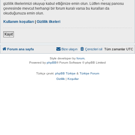
gizlilik ilkelerimizi okuyup kabul ettiğinize emin olun. Lütfen mesaj panosu
çevresinde mevcut herhangi bir forum kuralı varsa bu kuralları da
okuduğunuza emin olun.
Kullanım koşulları
|
Gizlilik ilkeleri
Kayıt
Forum ana sayfa
Bize ulaşın
Çerezleri sil
Tüm zamanlar
UTC
Style developer by
forum
,
Powered by
phpBB
® Forum Software © phpBB Limited
Türkçe çeviri:
phpBB Türkiye
&
Türkiye Forum
Gizlilik
|
Koşullar