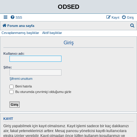
ODSED
SSS
Kayıt
Giriş
A
Forum ana sayfa
Cevaplanmamış başlıklar
Aktif başlıklar
r
a
Giriş
Kullanıcı adı:
Şifre:
Şifremi unuttum
Beni hatırla
Bu oturumda çevrimiçi olduğumu gizle
KAYIT
Giriş yapabilmek için kayıt olmalısınız. Kayıt işlemi sadece bir kaç dakikanızı
alır, fakat yeteneklerinizi arttırır. Mesaj panosu yöneticisi kayıtlı kullanıcılara
ekstra izinler verebilir. Kayıt olmadan önce lütfen kullanım koşullarımızı ve