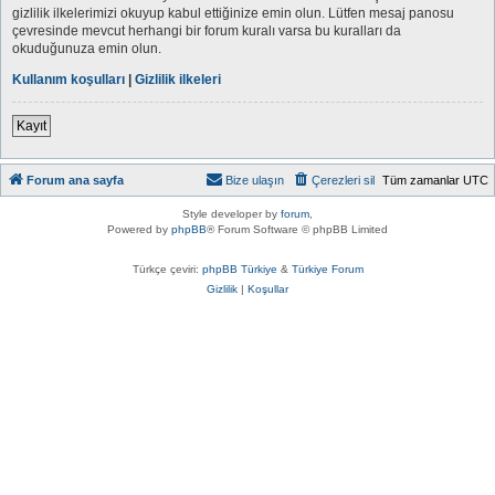
gizlilik ilkelerimizi okuyup kabul ettiğinize emin olun. Lütfen mesaj panosu
çevresinde mevcut herhangi bir forum kuralı varsa bu kuralları da
okuduğunuza emin olun.
Kullanım koşulları
|
Gizlilik ilkeleri
Kayıt
Forum ana sayfa
Bize ulaşın
Çerezleri sil
Tüm zamanlar
UTC
Style developer by
forum
,
Powered by
phpBB
® Forum Software © phpBB Limited
Türkçe çeviri:
phpBB Türkiye
&
Türkiye Forum
Gizlilik
|
Koşullar