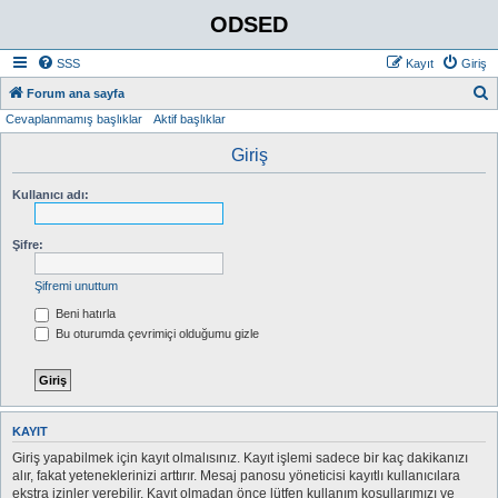
ODSED
SSS
Kayıt
Giriş
A
Forum ana sayfa
Cevaplanmamış başlıklar
Aktif başlıklar
r
a
Giriş
Kullanıcı adı:
Şifre:
Şifremi unuttum
Beni hatırla
Bu oturumda çevrimiçi olduğumu gizle
KAYIT
Giriş yapabilmek için kayıt olmalısınız. Kayıt işlemi sadece bir kaç dakikanızı
alır, fakat yeteneklerinizi arttırır. Mesaj panosu yöneticisi kayıtlı kullanıcılara
ekstra izinler verebilir. Kayıt olmadan önce lütfen kullanım koşullarımızı ve