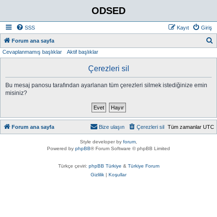
ODSED
SSS
Kayıt
Giriş
A
Forum ana sayfa
Cevaplanmamış başlıklar
Aktif başlıklar
r
a
Çerezleri sil
Bu mesaj panosu tarafından ayarlanan tüm çerezleri silmek istediğinize emin
misiniz?
Forum ana sayfa
Bize ulaşın
Çerezleri sil
Tüm zamanlar
UTC
Style developer by
forum
,
Powered by
phpBB
® Forum Software © phpBB Limited
Türkçe çeviri:
phpBB Türkiye
&
Türkiye Forum
Gizlilik
|
Koşullar