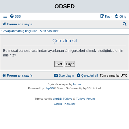
ODSED
SSS
Kayıt
Giriş
A
Forum ana sayfa
Cevaplanmamış başlıklar
Aktif başlıklar
r
a
Çerezleri sil
Bu mesaj panosu tarafından ayarlanan tüm çerezleri silmek istediğinize emin
misiniz?
Forum ana sayfa
Bize ulaşın
Çerezleri sil
Tüm zamanlar
UTC
Style developer by
forum
,
Powered by
phpBB
® Forum Software © phpBB Limited
Türkçe çeviri:
phpBB Türkiye
&
Türkiye Forum
Gizlilik
|
Koşullar