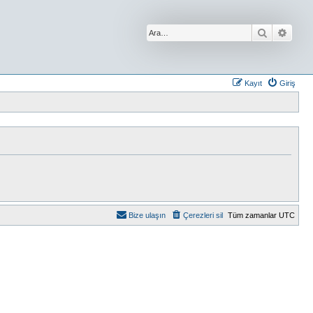
Ara
Geliş
Kayıt
Giriş
Bize ulaşın
Çerezleri sil
Tüm zamanlar
UTC