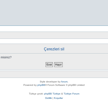
Çerezleri sil
 misiniz?
Style developer by
forum
,
Powered by
phpBB
® Forum Software © phpBB Limited
Türkçe çeviri:
phpBB Türkiye
&
Türkiye Forum
Gizlilik
|
Koşullar