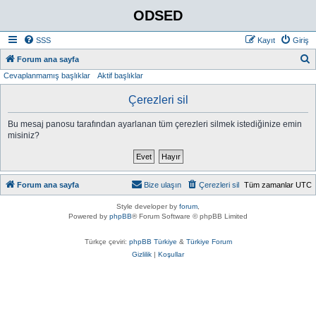
ODSED
SSS
Kayıt
Giriş
A
Forum ana sayfa
Cevaplanmamış başlıklar
Aktif başlıklar
r
a
Çerezleri sil
Bu mesaj panosu tarafından ayarlanan tüm çerezleri silmek istediğinize emin
misiniz?
Forum ana sayfa
Bize ulaşın
Çerezleri sil
Tüm zamanlar
UTC
Style developer by
forum
,
Powered by
phpBB
® Forum Software © phpBB Limited
Türkçe çeviri:
phpBB Türkiye
&
Türkiye Forum
Gizlilik
|
Koşullar