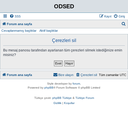
ODSED
SSS
Kayıt
Giriş
A
Forum ana sayfa
Cevaplanmamış başlıklar
Aktif başlıklar
r
a
Çerezleri sil
Bu mesaj panosu tarafından ayarlanan tüm çerezleri silmek istediğinize emin
misiniz?
Forum ana sayfa
Bize ulaşın
Çerezleri sil
Tüm zamanlar
UTC
Style developer by
forum
,
Powered by
phpBB
® Forum Software © phpBB Limited
Türkçe çeviri:
phpBB Türkiye
&
Türkiye Forum
Gizlilik
|
Koşullar