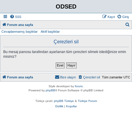
ODSED
SSS
Kayıt
Giriş
A
Forum ana sayfa
Cevaplanmamış başlıklar
Aktif başlıklar
r
a
Çerezleri sil
Bu mesaj panosu tarafından ayarlanan tüm çerezleri silmek istediğinize emin
misiniz?
Forum ana sayfa
Bize ulaşın
Çerezleri sil
Tüm zamanlar
UTC
Style developer by
forum
,
Powered by
phpBB
® Forum Software © phpBB Limited
Türkçe çeviri:
phpBB Türkiye
&
Türkiye Forum
Gizlilik
|
Koşullar