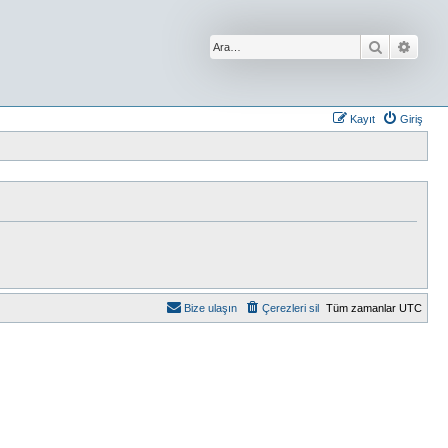
Ara
Geliş
Kayıt
Giriş
Bize ulaşın
Çerezleri sil
Tüm zamanlar
UTC