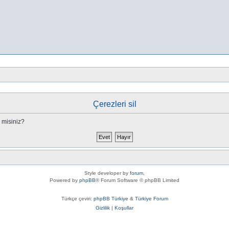
Çerezleri sil
 misiniz?
Style developer by
forum
,
Powered by
phpBB
® Forum Software © phpBB Limited
Türkçe çeviri:
phpBB Türkiye
&
Türkiye Forum
Gizlilik
|
Koşullar