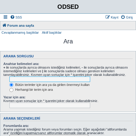
ODSED
SSS
Kayıt
Giriş
Forum ana sayfa
Cevaplanmamış başlıklar
Aktif başlıklar
Ara
ARAMA SORGUSU
Anahtar kelimeleri ara:
+
ile sonuçlarda ayrıca olmasını istediğiniz kelimeleri,
-
ile sonuçlarda ayrıca olmasını
istemediğiniz kelimeleri ve
|
ile sonuçlarda sadece olması gereken kelimeleri
tanımlayabilirsiniz. Kısmen uyan sonuçlar için * işaretini joker olarak kullanabilirsiniz.
Bütün terimler için ara ya da girilen önermeyi kullan
Herhangi bir terim için ara
Yazar için ara:
Kısmen uyan sonuçlar için * işaretini joker olarak kullanabilirsiniz.
ARAMA SEÇENEKLERI
Forumlarda ara:
Arama yapmak istediğiniz forum veya forumları seçin. Eğer aşağıdaki “altforumlarda
ara“ özelliğini kapatmazsanız altforumlar otomatik olarak aranacaktır.