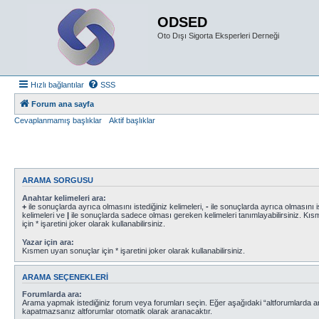
ODSED
Oto Dışı Sigorta Eksperleri Derneği
Hızlı bağlantılar
SSS
Forum ana sayfa
Cevaplanmamış başlıklar
Aktif başlıklar
ARAMA SORGUSU
Anahtar kelimeleri ara:
+
ile sonuçlarda ayrıca olmasını istediğiniz kelimeleri,
-
ile sonuçlarda ayrıca olmasını i
kelimeleri ve
|
ile sonuçlarda sadece olması gereken kelimeleri tanımlayabilirsiniz. Kı
için * işaretini joker olarak kullanabilirsiniz.
Yazar için ara:
Kısmen uyan sonuçlar için * işaretini joker olarak kullanabilirsiniz.
ARAMA SEÇENEKLERI
Forumlarda ara:
Arama yapmak istediğiniz forum veya forumları seçin. Eğer aşağıdaki “altforumlarda ara
kapatmazsanız altforumlar otomatik olarak aranacaktır.