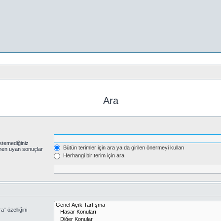
Ara
stemediğiniz
Bütün terimler için ara ya da girilen önermeyi kullan
smen uyan sonuçlar
Herhangi bir terim için ara
“ özelliğini