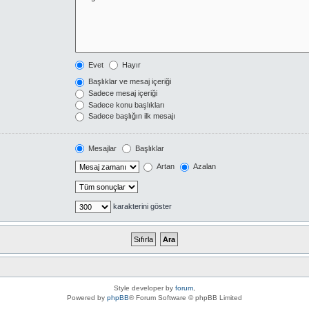
Evet
Hayır
Başlıklar ve mesaj içeriği
Sadece mesaj içeriği
Sadece konu başlıkları
Sadece başlığın ilk mesajı
Mesajlar
Başlıklar
Artan
Azalan
karakterini göster
Style developer by
forum
,
Powered by
phpBB
® Forum Software © phpBB Limited