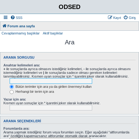
ODSED
SSS
Kayıt
Giriş
Forum ana sayfa
Cevaplanmamış başlıklar
Aktif başlıklar
Ara
ARAMA SORGUSU
Anahtar kelimeleri ara:
+
ile sonuçlarda ayrıca olmasını istediğiniz kelimeleri,
-
ile sonuçlarda ayrıca olmasını
istemediğiniz kelimeleri ve
|
ile sonuçlarda sadece olması gereken kelimeleri
tanımlayabilirsiniz. Kısmen uyan sonuçlar için * işaretini joker olarak kullanabilirsiniz.
Bütün terimler için ara ya da girilen önermeyi kullan
Herhangi bir terim için ara
Yazar için ara:
Kısmen uyan sonuçlar için * işaretini joker olarak kullanabilirsiniz.
ARAMA SEÇENEKLERI
Forumlarda ara:
Arama yapmak istediğiniz forum veya forumları seçin. Eğer aşağıdaki “altforumlarda
ara“ özelliğini kapatmazsanız altforumlar otomatik olarak aranacaktır.