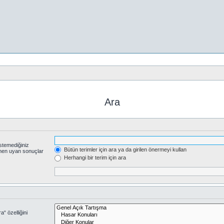
Ara
stemediğiniz
Bütün terimler için ara ya da girilen önermeyi kullan
smen uyan sonuçlar
Herhangi bir terim için ara
“ özelliğini