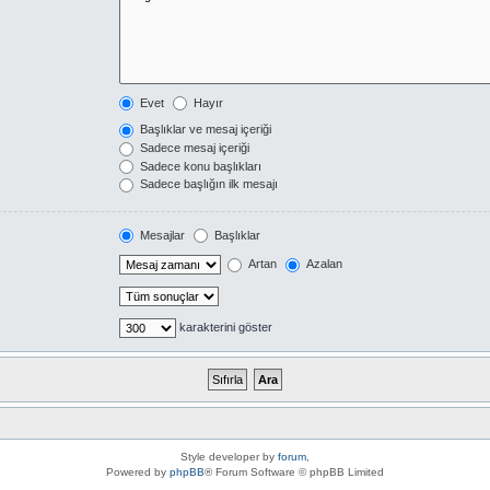
Evet
Hayır
Başlıklar ve mesaj içeriği
Sadece mesaj içeriği
Sadece konu başlıkları
Sadece başlığın ilk mesajı
Mesajlar
Başlıklar
Artan
Azalan
karakterini göster
Style developer by
forum
,
Powered by
phpBB
® Forum Software © phpBB Limited