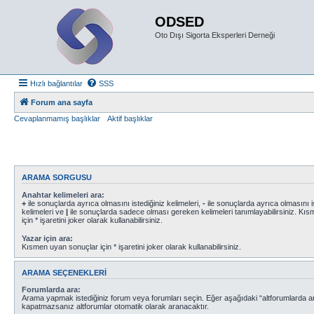
ODSED
Oto Dışı Sigorta Eksperleri Derneği
Hızlı bağlantılar
SSS
Forum ana sayfa
Cevaplanmamış başlıklar
Aktif başlıklar
ARAMA SORGUSU
Anahtar kelimeleri ara:
+
ile sonuçlarda ayrıca olmasını istediğiniz kelimeleri,
-
ile sonuçlarda ayrıca olmasını i
kelimeleri ve
|
ile sonuçlarda sadece olması gereken kelimeleri tanımlayabilirsiniz. Kı
için * işaretini joker olarak kullanabilirsiniz.
Yazar için ara:
Kısmen uyan sonuçlar için * işaretini joker olarak kullanabilirsiniz.
ARAMA SEÇENEKLERI
Forumlarda ara:
Arama yapmak istediğiniz forum veya forumları seçin. Eğer aşağıdaki “altforumlarda ara
kapatmazsanız altforumlar otomatik olarak aranacaktır.