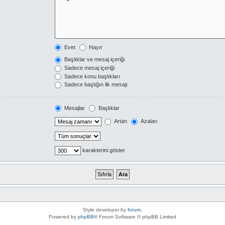
Evet
Hayır
Başlıklar ve mesaj içeriği
Sadece mesaj içeriği
Sadece konu başlıkları
Sadece başlığın ilk mesajı
Mesajlar
Başlıklar
Artan
Azalan
karakterini göster
Style developer by
forum
,
Powered by
phpBB
® Forum Software © phpBB Limited