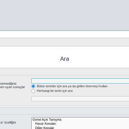
Ara
stemediğiniz
Bütün terimler için ara ya da girilen önermeyi kullan
smen uyan sonuçlar
Herhangi bir terim için ara
“ özelliğini