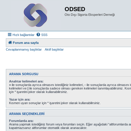
ODSED
Oto Dışı Sigorta Eksperleri Derneği
Hızlı bağlantılar
SSS
Forum ana sayfa
Cevaplanmamış başlıklar
Aktif başlıklar
ARAMA SORGUSU
Anahtar kelimeleri ara:
+
ile sonuçlarda ayrıca olmasını istediğiniz kelimeleri,
-
ile sonuçlarda ayrıca olmasını i
kelimeleri ve
|
ile sonuçlarda sadece olması gereken kelimeleri tanımlayabilirsiniz. Kı
için * işaretini joker olarak kullanabilirsiniz.
Yazar için ara:
Kısmen uyan sonuçlar için * işaretini joker olarak kullanabilirsiniz.
ARAMA SEÇENEKLERI
Forumlarda ara:
Arama yapmak istediğiniz forum veya forumları seçin. Eğer aşağıdaki “altforumlarda ara
kapatmazsanız altforumlar otomatik olarak aranacaktır.