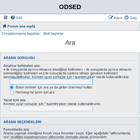
ODSED
SSS
Kayıt
Giriş
Forum ana sayfa
Cevaplanmamış başlıklar
Aktif başlıklar
Ara
ARAMA SORGUSU
Anahtar kelimeleri ara:
+
ile sonuçlarda ayrıca olmasını istediğiniz kelimeleri,
-
ile sonuçlarda ayrıca olmasını
istemediğiniz kelimeleri ve
|
ile sonuçlarda sadece olması gereken kelimeleri
tanımlayabilirsiniz. Kısmen uyan sonuçlar için * işaretini joker olarak kullanabilirsiniz.
Bütün terimler için ara ya da girilen önermeyi kullan
Herhangi bir terim için ara
Yazar için ara:
Kısmen uyan sonuçlar için * işaretini joker olarak kullanabilirsiniz.
ARAMA SEÇENEKLERI
Forumlarda ara:
Arama yapmak istediğiniz forum veya forumları seçin. Eğer aşağıdaki “altforumlarda
ara“ özelliğini kapatmazsanız altforumlar otomatik olarak aranacaktır.