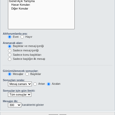
Altforumlarda ara:
Evet
Hayır
Aranacak alan:
Başlıklar ve mesaj içeriği
Sadece mesaj içeriği
Sadece konu başlıkları
Sadece başlığın ilk mesajı
Görüntülenecek sonuçlar:
Mesajlar
Başlıklar
Sonuçları sırala:
Artan
Azalan
Sonuçlar için gün limiti:
Mesajın ilk:
karakterini göster