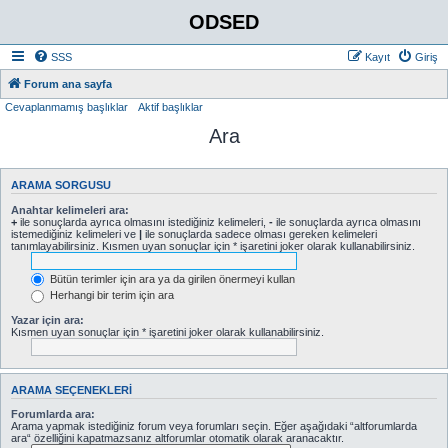
ODSED
SSS
Kayıt
Giriş
Forum ana sayfa
Cevaplanmamış başlıklar
Aktif başlıklar
Ara
ARAMA SORGUSU
Anahtar kelimeleri ara:
+
ile sonuçlarda ayrıca olmasını istediğiniz kelimeleri,
-
ile sonuçlarda ayrıca olmasını
istemediğiniz kelimeleri ve
|
ile sonuçlarda sadece olması gereken kelimeleri
tanımlayabilirsiniz. Kısmen uyan sonuçlar için * işaretini joker olarak kullanabilirsiniz.
Bütün terimler için ara ya da girilen önermeyi kullan
Herhangi bir terim için ara
Yazar için ara:
Kısmen uyan sonuçlar için * işaretini joker olarak kullanabilirsiniz.
ARAMA SEÇENEKLERI
Forumlarda ara:
Arama yapmak istediğiniz forum veya forumları seçin. Eğer aşağıdaki “altforumlarda
ara“ özelliğini kapatmazsanız altforumlar otomatik olarak aranacaktır.