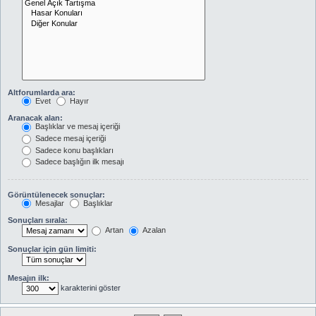
Altforumlarda ara:
Evet
Hayır
Aranacak alan:
Başlıklar ve mesaj içeriği
Sadece mesaj içeriği
Sadece konu başlıkları
Sadece başlığın ilk mesajı
Görüntülenecek sonuçlar:
Mesajlar
Başlıklar
Sonuçları sırala:
Artan
Azalan
Sonuçlar için gün limiti:
Mesajın ilk:
karakterini göster