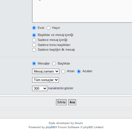
Evet
Hayır
Başlıklar ve mesaj içeriği
Sadece mesaj içeriği
Sadece konu başlıkları
Sadece başlığın ilk mesajı
Mesajlar
Başlıklar
Artan
Azalan
karakterini göster
Style developer by
forum
,
Powered by
phpBB
® Forum Software © phpBB Limited