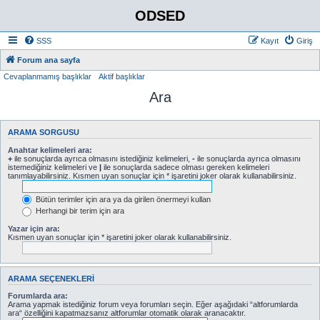
ODSED
SSS
Kayıt
Giriş
Forum ana sayfa
Cevaplanmamış başlıklar
Aktif başlıklar
Ara
ARAMA SORGUSU
Anahtar kelimeleri ara:
+
ile sonuçlarda ayrıca olmasını istediğiniz kelimeleri,
-
ile sonuçlarda ayrıca olmasını
istemediğiniz kelimeleri ve
|
ile sonuçlarda sadece olması gereken kelimeleri
tanımlayabilirsiniz. Kısmen uyan sonuçlar için * işaretini joker olarak kullanabilirsiniz.
Bütün terimler için ara ya da girilen önermeyi kullan
Herhangi bir terim için ara
Yazar için ara:
Kısmen uyan sonuçlar için * işaretini joker olarak kullanabilirsiniz.
ARAMA SEÇENEKLERI
Forumlarda ara:
Arama yapmak istediğiniz forum veya forumları seçin. Eğer aşağıdaki “altforumlarda
ara“ özelliğini kapatmazsanız altforumlar otomatik olarak aranacaktır.