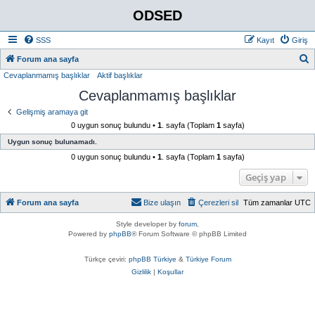
ODSED
SSS
Kayıt
Giriş
A
Forum ana sayfa
Cevaplanmamış başlıklar
Aktif başlıklar
r
Cevaplanmamış başlıklar
a
Gelişmiş aramaya git
0 uygun sonuç bulundu •
1
. sayfa (Toplam
1
sayfa)
Uygun sonuç bulunamadı.
0 uygun sonuç bulundu •
1
. sayfa (Toplam
1
sayfa)
Geçiş yap
Forum ana sayfa
Bize ulaşın
Çerezleri sil
Tüm zamanlar
UTC
Style developer by
forum
,
Powered by
phpBB
® Forum Software © phpBB Limited
Türkçe çeviri:
phpBB Türkiye
&
Türkiye Forum
Gizlilik
|
Koşullar