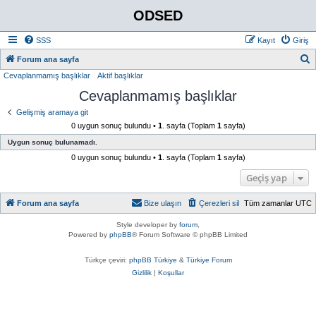
ODSED
SSS
Kayıt
Giriş
A
Forum ana sayfa
Cevaplanmamış başlıklar
Aktif başlıklar
r
Cevaplanmamış başlıklar
a
Gelişmiş aramaya git
0 uygun sonuç bulundu •
1
. sayfa (Toplam
1
sayfa)
Uygun sonuç bulunamadı.
0 uygun sonuç bulundu •
1
. sayfa (Toplam
1
sayfa)
Geçiş yap
Forum ana sayfa
Bize ulaşın
Çerezleri sil
Tüm zamanlar
UTC
Style developer by
forum
,
Powered by
phpBB
® Forum Software © phpBB Limited
Türkçe çeviri:
phpBB Türkiye
&
Türkiye Forum
Gizlilik
|
Koşullar