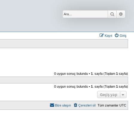
Ara
Geliş
Kayıt
Giriş
0 uygun sonuç bulundu •
1
. sayfa (Toplam
1
sayfa)
0 uygun sonuç bulundu •
1
. sayfa (Toplam
1
sayfa)
Geçiş yap
Bize ulaşın
Çerezleri sil
Tüm zamanlar
UTC