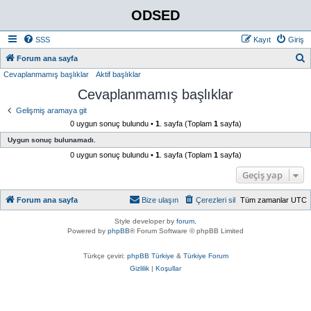
ODSED
SSS
Kayıt
Giriş
A
Forum ana sayfa
Cevaplanmamış başlıklar
Aktif başlıklar
r
Cevaplanmamış başlıklar
a
Gelişmiş aramaya git
0 uygun sonuç bulundu •
1
. sayfa (Toplam
1
sayfa)
Uygun sonuç bulunamadı.
0 uygun sonuç bulundu •
1
. sayfa (Toplam
1
sayfa)
Geçiş yap
Forum ana sayfa
Bize ulaşın
Çerezleri sil
Tüm zamanlar
UTC
Style developer by
forum
,
Powered by
phpBB
® Forum Software © phpBB Limited
Türkçe çeviri:
phpBB Türkiye
&
Türkiye Forum
Gizlilik
|
Koşullar