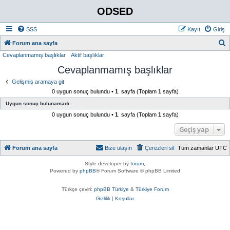
ODSED
SSS
Kayıt
Giriş
A
Forum ana sayfa
Cevaplanmamış başlıklar
Aktif başlıklar
r
Cevaplanmamış başlıklar
a
Gelişmiş aramaya git
0 uygun sonuç bulundu •
1
. sayfa (Toplam
1
sayfa)
Uygun sonuç bulunamadı.
0 uygun sonuç bulundu •
1
. sayfa (Toplam
1
sayfa)
Geçiş yap
Forum ana sayfa
Bize ulaşın
Çerezleri sil
Tüm zamanlar
UTC
Style developer by
forum
,
Powered by
phpBB
® Forum Software © phpBB Limited
Türkçe çeviri:
phpBB Türkiye
&
Türkiye Forum
Gizlilik
|
Koşullar