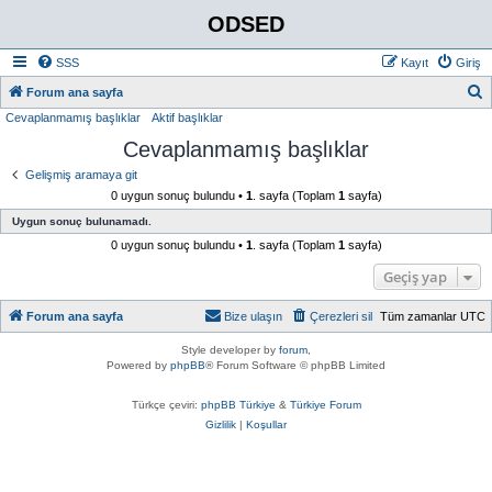
ODSED
SSS
Kayıt
Giriş
A
Forum ana sayfa
Cevaplanmamış başlıklar
Aktif başlıklar
r
Cevaplanmamış başlıklar
a
Gelişmiş aramaya git
0 uygun sonuç bulundu •
1
. sayfa (Toplam
1
sayfa)
Uygun sonuç bulunamadı.
0 uygun sonuç bulundu •
1
. sayfa (Toplam
1
sayfa)
Geçiş yap
Forum ana sayfa
Bize ulaşın
Çerezleri sil
Tüm zamanlar
UTC
Style developer by
forum
,
Powered by
phpBB
® Forum Software © phpBB Limited
Türkçe çeviri:
phpBB Türkiye
&
Türkiye Forum
Gizlilik
|
Koşullar