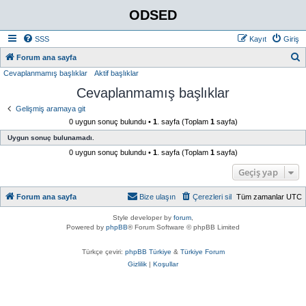
ODSED
SSS
Kayıt
Giriş
A
Forum ana sayfa
Cevaplanmamış başlıklar
Aktif başlıklar
r
Cevaplanmamış başlıklar
a
Gelişmiş aramaya git
0 uygun sonuç bulundu •
1
. sayfa (Toplam
1
sayfa)
Uygun sonuç bulunamadı.
0 uygun sonuç bulundu •
1
. sayfa (Toplam
1
sayfa)
Geçiş yap
Forum ana sayfa
Bize ulaşın
Çerezleri sil
Tüm zamanlar
UTC
Style developer by
forum
,
Powered by
phpBB
® Forum Software © phpBB Limited
Türkçe çeviri:
phpBB Türkiye
&
Türkiye Forum
Gizlilik
|
Koşullar