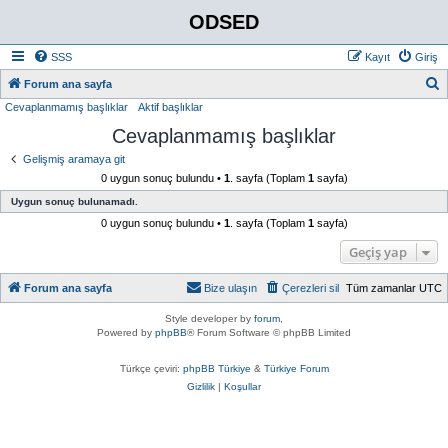
ODSED
SSS
Kayıt
Giriş
A
Forum ana sayfa
Cevaplanmamış başlıklar
Aktif başlıklar
r
Cevaplanmamış başlıklar
a
Gelişmiş aramaya git
0 uygun sonuç bulundu •
1
. sayfa (Toplam
1
sayfa)
Uygun sonuç bulunamadı.
0 uygun sonuç bulundu •
1
. sayfa (Toplam
1
sayfa)
Geçiş yap
Forum ana sayfa
Bize ulaşın
Çerezleri sil
Tüm zamanlar
UTC
Style developer by
forum
,
Powered by
phpBB
® Forum Software © phpBB Limited
Türkçe çeviri:
phpBB Türkiye
&
Türkiye Forum
Gizlilik
|
Koşullar