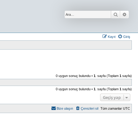
Ara
Geliş
Kayıt
Giriş
0 uygun sonuç bulundu •
1
. sayfa (Toplam
1
sayfa)
0 uygun sonuç bulundu •
1
. sayfa (Toplam
1
sayfa)
Geçiş yap
Bize ulaşın
Çerezleri sil
Tüm zamanlar
UTC