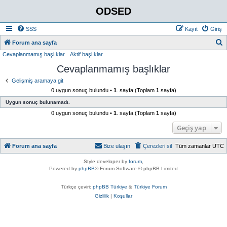
ODSED
SSS
Kayıt
Giriş
A
Forum ana sayfa
Cevaplanmamış başlıklar
Aktif başlıklar
r
Cevaplanmamış başlıklar
a
Gelişmiş aramaya git
0 uygun sonuç bulundu •
1
. sayfa (Toplam
1
sayfa)
Uygun sonuç bulunamadı.
0 uygun sonuç bulundu •
1
. sayfa (Toplam
1
sayfa)
Geçiş yap
Forum ana sayfa
Bize ulaşın
Çerezleri sil
Tüm zamanlar
UTC
Style developer by
forum
,
Powered by
phpBB
® Forum Software © phpBB Limited
Türkçe çeviri:
phpBB Türkiye
&
Türkiye Forum
Gizlilik
|
Koşullar