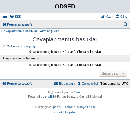
ODSED
SSS
Kayıt
Giriş
A
Forum ana sayfa
Cevaplanmamış başlıklar
Aktif başlıklar
r
Cevaplanmamış başlıklar
a
Gelişmiş aramaya git
0 uygun sonuç bulundu •
1
. sayfa (Toplam
1
sayfa)
Uygun sonuç bulunamadı.
0 uygun sonuç bulundu •
1
. sayfa (Toplam
1
sayfa)
Geçiş yap
Forum ana sayfa
Bize ulaşın
Çerezleri sil
Tüm zamanlar
UTC
Style developer by
forum
,
Powered by
phpBB
® Forum Software © phpBB Limited
Türkçe çeviri:
phpBB Türkiye
&
Türkiye Forum
Gizlilik
|
Koşullar