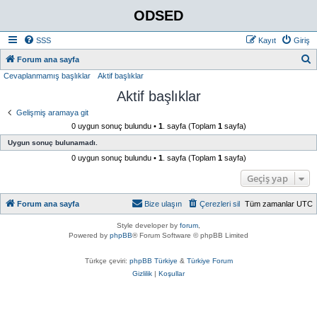
ODSED
SSS
Kayıt
Giriş
A
Forum ana sayfa
Cevaplanmamış başlıklar
Aktif başlıklar
r
Aktif başlıklar
a
Gelişmiş aramaya git
0 uygun sonuç bulundu •
1
. sayfa (Toplam
1
sayfa)
Uygun sonuç bulunamadı.
0 uygun sonuç bulundu •
1
. sayfa (Toplam
1
sayfa)
Geçiş yap
Forum ana sayfa
Bize ulaşın
Çerezleri sil
Tüm zamanlar
UTC
Style developer by
forum
,
Powered by
phpBB
® Forum Software © phpBB Limited
Türkçe çeviri:
phpBB Türkiye
&
Türkiye Forum
Gizlilik
|
Koşullar