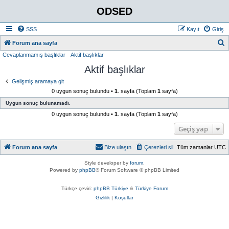
ODSED
SSS
Kayıt
Giriş
A
Forum ana sayfa
Cevaplanmamış başlıklar
Aktif başlıklar
r
Aktif başlıklar
a
Gelişmiş aramaya git
0 uygun sonuç bulundu •
1
. sayfa (Toplam
1
sayfa)
Uygun sonuç bulunamadı.
0 uygun sonuç bulundu •
1
. sayfa (Toplam
1
sayfa)
Geçiş yap
Forum ana sayfa
Bize ulaşın
Çerezleri sil
Tüm zamanlar
UTC
Style developer by
forum
,
Powered by
phpBB
® Forum Software © phpBB Limited
Türkçe çeviri:
phpBB Türkiye
&
Türkiye Forum
Gizlilik
|
Koşullar