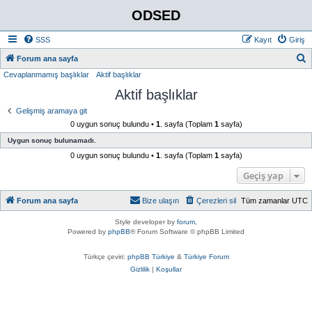
ODSED
SSS
Kayıt
Giriş
A
Forum ana sayfa
Cevaplanmamış başlıklar
Aktif başlıklar
r
Aktif başlıklar
a
Gelişmiş aramaya git
0 uygun sonuç bulundu •
1
. sayfa (Toplam
1
sayfa)
Uygun sonuç bulunamadı.
0 uygun sonuç bulundu •
1
. sayfa (Toplam
1
sayfa)
Geçiş yap
Forum ana sayfa
Bize ulaşın
Çerezleri sil
Tüm zamanlar
UTC
Style developer by
forum
,
Powered by
phpBB
® Forum Software © phpBB Limited
Türkçe çeviri:
phpBB Türkiye
&
Türkiye Forum
Gizlilik
|
Koşullar