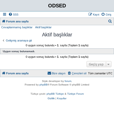
ODSED
SSS
Kayıt
Giriş
A
Forum ana sayfa
Cevaplanmamış başlıklar
Aktif başlıklar
r
Aktif başlıklar
a
Gelişmiş aramaya git
0 uygun sonuç bulundu •
1
. sayfa (Toplam
1
sayfa)
Uygun sonuç bulunamadı.
0 uygun sonuç bulundu •
1
. sayfa (Toplam
1
sayfa)
Geçiş yap
Forum ana sayfa
Bize ulaşın
Çerezleri sil
Tüm zamanlar
UTC
Style developer by
forum
,
Powered by
phpBB
® Forum Software © phpBB Limited
Türkçe çeviri:
phpBB Türkiye
&
Türkiye Forum
Gizlilik
|
Koşullar