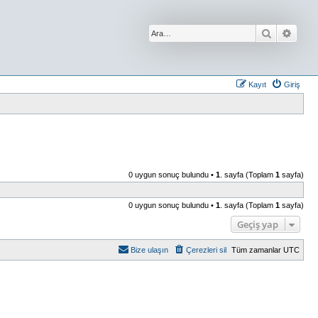
Ara
Geliş
Kayıt
Giriş
0 uygun sonuç bulundu •
1
. sayfa (Toplam
1
sayfa)
0 uygun sonuç bulundu •
1
. sayfa (Toplam
1
sayfa)
Geçiş yap
Bize ulaşın
Çerezleri sil
Tüm zamanlar
UTC