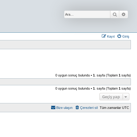
Ara
Geliş
Kayıt
Giriş
0 uygun sonuç bulundu •
1
. sayfa (Toplam
1
sayfa)
0 uygun sonuç bulundu •
1
. sayfa (Toplam
1
sayfa)
Geçiş yap
Bize ulaşın
Çerezleri sil
Tüm zamanlar
UTC