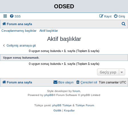
ODSED
SSS
Kayıt
Giriş
A
Forum ana sayfa
Cevaplanmamış başlıklar
Aktif başlıklar
r
Aktif başlıklar
a
Gelişmiş aramaya git
0 uygun sonuç bulundu •
1
. sayfa (Toplam
1
sayfa)
Uygun sonuç bulunamadı.
0 uygun sonuç bulundu •
1
. sayfa (Toplam
1
sayfa)
Geçiş yap
Forum ana sayfa
Bize ulaşın
Çerezleri sil
Tüm zamanlar
UTC
Style developer by
forum
,
Powered by
phpBB
® Forum Software © phpBB Limited
Türkçe çeviri:
phpBB Türkiye
&
Türkiye Forum
Gizlilik
|
Koşullar