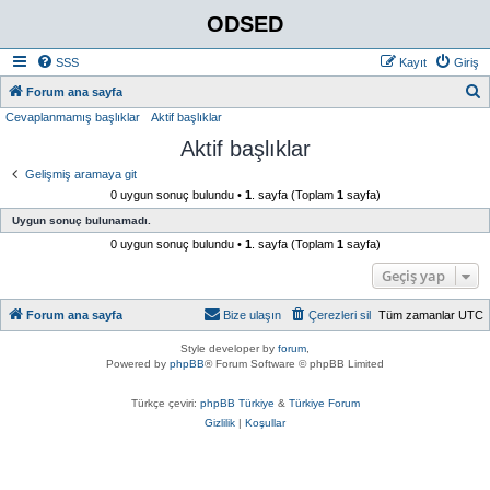
ODSED
SSS
Kayıt
Giriş
A
Forum ana sayfa
Cevaplanmamış başlıklar
Aktif başlıklar
r
Aktif başlıklar
a
Gelişmiş aramaya git
0 uygun sonuç bulundu •
1
. sayfa (Toplam
1
sayfa)
Uygun sonuç bulunamadı.
0 uygun sonuç bulundu •
1
. sayfa (Toplam
1
sayfa)
Geçiş yap
Forum ana sayfa
Bize ulaşın
Çerezleri sil
Tüm zamanlar
UTC
Style developer by
forum
,
Powered by
phpBB
® Forum Software © phpBB Limited
Türkçe çeviri:
phpBB Türkiye
&
Türkiye Forum
Gizlilik
|
Koşullar