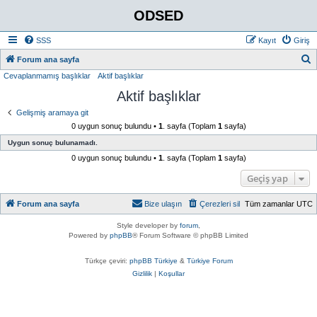
ODSED
SSS
Kayıt
Giriş
A
Forum ana sayfa
Cevaplanmamış başlıklar
Aktif başlıklar
r
Aktif başlıklar
a
Gelişmiş aramaya git
0 uygun sonuç bulundu •
1
. sayfa (Toplam
1
sayfa)
Uygun sonuç bulunamadı.
0 uygun sonuç bulundu •
1
. sayfa (Toplam
1
sayfa)
Geçiş yap
Forum ana sayfa
Bize ulaşın
Çerezleri sil
Tüm zamanlar
UTC
Style developer by
forum
,
Powered by
phpBB
® Forum Software © phpBB Limited
Türkçe çeviri:
phpBB Türkiye
&
Türkiye Forum
Gizlilik
|
Koşullar