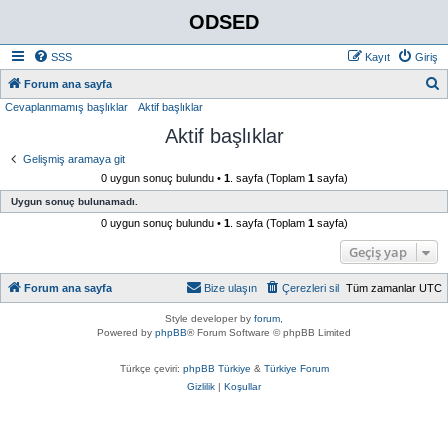
ODSED
SSS
Kayıt
Giriş
A
Forum ana sayfa
Cevaplanmamış başlıklar
Aktif başlıklar
r
Aktif başlıklar
a
Gelişmiş aramaya git
0 uygun sonuç bulundu •
1
. sayfa (Toplam
1
sayfa)
Uygun sonuç bulunamadı.
0 uygun sonuç bulundu •
1
. sayfa (Toplam
1
sayfa)
Geçiş yap
Forum ana sayfa
Bize ulaşın
Çerezleri sil
Tüm zamanlar
UTC
Style developer by
forum
,
Powered by
phpBB
® Forum Software © phpBB Limited
Türkçe çeviri:
phpBB Türkiye
&
Türkiye Forum
Gizlilik
|
Koşullar