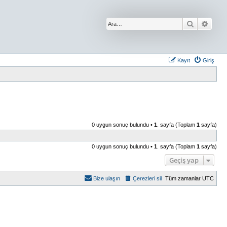
Ara
Geliş
Kayıt
Giriş
0 uygun sonuç bulundu •
1
. sayfa (Toplam
1
sayfa)
0 uygun sonuç bulundu •
1
. sayfa (Toplam
1
sayfa)
Geçiş yap
Bize ulaşın
Çerezleri sil
Tüm zamanlar
UTC