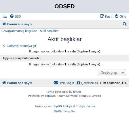
ODSED
SSS
Kayıt
Giriş
A
Forum ana sayfa
Cevaplanmamış başlıklar
Aktif başlıklar
r
Aktif başlıklar
a
Gelişmiş aramaya git
0 uygun sonuç bulundu •
1
. sayfa (Toplam
1
sayfa)
Uygun sonuç bulunamadı.
0 uygun sonuç bulundu •
1
. sayfa (Toplam
1
sayfa)
Geçiş yap
Forum ana sayfa
Bize ulaşın
Çerezleri sil
Tüm zamanlar
UTC
Style developer by
forum
,
Powered by
phpBB
® Forum Software © phpBB Limited
Türkçe çeviri:
phpBB Türkiye
&
Türkiye Forum
Gizlilik
|
Koşullar