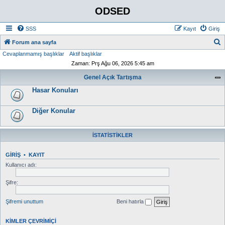
ODSED
SSS
Kayıt
Giriş
A
Forum ana sayfa
Cevaplanmamış başlıklar
Aktif başlıklar
r
Zaman: Prş Ağu 06, 2026 5:45 am
a
Genel Açık Tartışma
Hasar Konuları
Diğer Konular
İSTATISTIKLER
GIRIŞ
•
KAYIT
Kullanıcı adı:
Şifre:
Şifremi unuttum
Beni hatırla
KIMLER ÇEVRIMIÇI