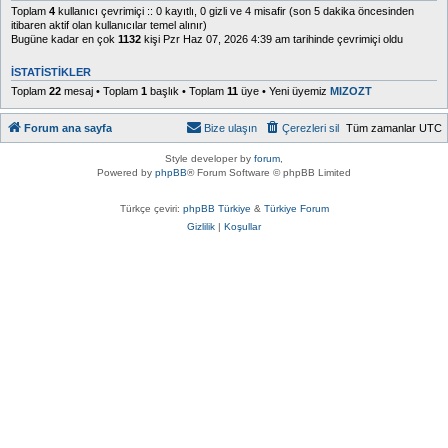
Toplam
4
kullanıcı çevrimiçi :: 0 kayıtlı, 0 gizli ve 4 misafir (son 5 dakika öncesinden
itibaren aktif olan kullanıcılar temel alınır)
Bugüne kadar en çok
1132
kişi Pzr Haz 07, 2026 4:39 am tarihinde çevrimiçi oldu
İSTATISTIKLER
Toplam
22
mesaj • Toplam
1
başlık • Toplam
11
üye • Yeni üyemiz
MIZOZT
Forum ana sayfa
Bize ulaşın
Çerezleri sil
Tüm zamanlar
UTC
Style developer by
forum
,
Powered by
phpBB
® Forum Software © phpBB Limited
Türkçe çeviri:
phpBB Türkiye
&
Türkiye Forum
Gizlilik
|
Koşullar