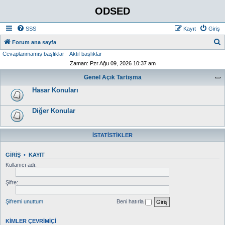
ODSED
SSS
Kayıt
Giriş
A
Forum ana sayfa
Cevaplanmamış başlıklar
Aktif başlıklar
r
Zaman: Pzr Ağu 09, 2026 10:37 am
a
Genel Açık Tartışma
Hasar Konuları
Diğer Konular
İSTATISTIKLER
GIRIŞ
•
KAYIT
Kullanıcı adı:
Şifre:
Şifremi unuttum
Beni hatırla
KIMLER ÇEVRIMIÇI