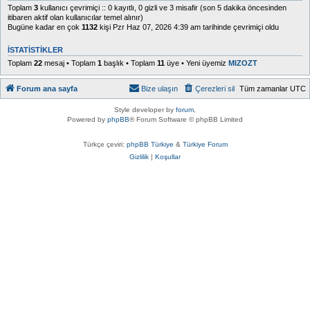
Toplam
3
kullanıcı çevrimiçi :: 0 kayıtlı, 0 gizli ve 3 misafir (son 5 dakika öncesinden
itibaren aktif olan kullanıcılar temel alınır)
Bugüne kadar en çok
1132
kişi Pzr Haz 07, 2026 4:39 am tarihinde çevrimiçi oldu
İSTATISTIKLER
Toplam
22
mesaj • Toplam
1
başlık • Toplam
11
üye • Yeni üyemiz
MIZOZT
Forum ana sayfa
Bize ulaşın
Çerezleri sil
Tüm zamanlar
UTC
Style developer by
forum
,
Powered by
phpBB
® Forum Software © phpBB Limited
Türkçe çeviri:
phpBB Türkiye
&
Türkiye Forum
Gizlilik
|
Koşullar