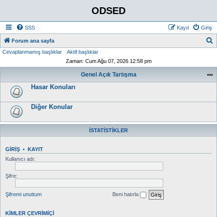
ODSED
SSS
Kayıt
Giriş
A
Forum ana sayfa
Cevaplanmamış başlıklar
Aktif başlıklar
r
Zaman: Cum Ağu 07, 2026 12:58 pm
a
Genel Açık Tartışma
Hasar Konuları
Diğer Konular
İSTATISTIKLER
GIRIŞ
•
KAYIT
Kullanıcı adı:
Şifre:
Şifremi unuttum
Beni hatırla
KIMLER ÇEVRIMIÇI