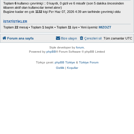
Toplam
6
kullanıcı çevrimiçi :: 0 kayıtlı, 0 gizli ve 6 misafir (son 5 dakika öncesinden
itibaren aktif olan kullanıcılar temel alınır)
Bugüne kadar en çok
1132
kişi Pzr Haz 07, 2026 4:39 am tarihinde çevrimiçi oldu
İSTATISTIKLER
Toplam
22
mesaj • Toplam
1
başlık • Toplam
11
üye • Yeni üyemiz
MIZOZT
Forum ana sayfa
Bize ulaşın
Çerezleri sil
Tüm zamanlar
UTC
Style developer by
forum
,
Powered by
phpBB
® Forum Software © phpBB Limited
Türkçe çeviri:
phpBB Türkiye
&
Türkiye Forum
Gizlilik
|
Koşullar