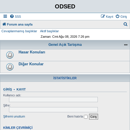
ODSED
SSS
Kayıt
Giriş
A
Forum ana sayfa
Cevaplanmamış başlıklar
Aktif başlıklar
r
Zaman: Cmt Ağu 08, 2026 7:26 pm
a
Genel Açık Tartışma
Hasar Konuları
Diğer Konular
İSTATISTIKLER
GIRIŞ
•
KAYIT
Kullanıcı adı:
Şifre:
Şifremi unuttum
Beni hatırla
KIMLER ÇEVRIMIÇI