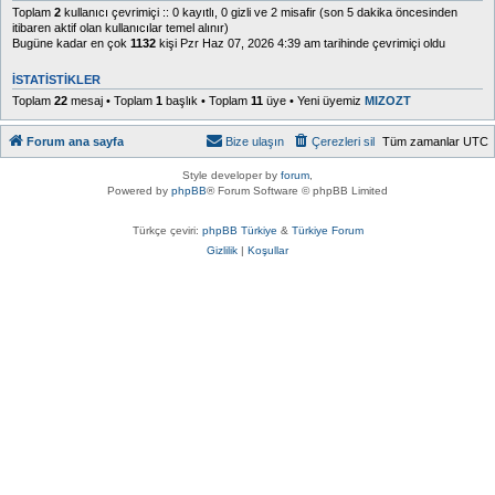
Toplam
2
kullanıcı çevrimiçi :: 0 kayıtlı, 0 gizli ve 2 misafir (son 5 dakika öncesinden
itibaren aktif olan kullanıcılar temel alınır)
Bugüne kadar en çok
1132
kişi Pzr Haz 07, 2026 4:39 am tarihinde çevrimiçi oldu
İSTATISTIKLER
Toplam
22
mesaj • Toplam
1
başlık • Toplam
11
üye • Yeni üyemiz
MIZOZT
Forum ana sayfa
Bize ulaşın
Çerezleri sil
Tüm zamanlar
UTC
Style developer by
forum
,
Powered by
phpBB
® Forum Software © phpBB Limited
Türkçe çeviri:
phpBB Türkiye
&
Türkiye Forum
Gizlilik
|
Koşullar