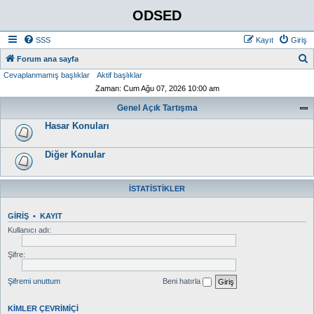
ODSED
SSS
Kayıt
Giriş
A
Forum ana sayfa
Cevaplanmamış başlıklar
Aktif başlıklar
r
Zaman: Cum Ağu 07, 2026 10:00 am
a
Genel Açık Tartışma
Hasar Konuları
Diğer Konular
İSTATISTIKLER
GIRIŞ
•
KAYIT
Kullanıcı adı:
Şifre:
Şifremi unuttum
Beni hatırla
KIMLER ÇEVRIMIÇI