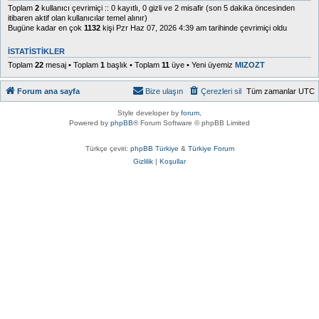
Toplam
2
kullanıcı çevrimiçi :: 0 kayıtlı, 0 gizli ve 2 misafir (son 5 dakika öncesinden
itibaren aktif olan kullanıcılar temel alınır)
Bugüne kadar en çok
1132
kişi Pzr Haz 07, 2026 4:39 am tarihinde çevrimiçi oldu
İSTATISTIKLER
Toplam
22
mesaj • Toplam
1
başlık • Toplam
11
üye • Yeni üyemiz
MIZOZT
Forum ana sayfa
Bize ulaşın
Çerezleri sil
Tüm zamanlar
UTC
Style developer by
forum
,
Powered by
phpBB
® Forum Software © phpBB Limited
Türkçe çeviri:
phpBB Türkiye
&
Türkiye Forum
Gizlilik
|
Koşullar